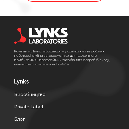
Компанія Лінкс лабораторії – український виробник
побутової хімії та автокосметики для щоденного
прибирання і професійних засобів для потреб бізнесу,
клінінгових компаній та HoReCa
Lynks
Виробництво
Private Label
Блог