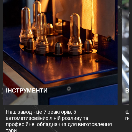
ІНСТРУМЕНТИ
В
Наш завод - це 7 реакторів, 5
Що
автоматизованих ліній розливу та
пе
професійне обладнання для виготовлення
тари.