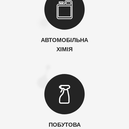
ТМ Lynks laboratories
АВТОМОБІЛЬНА
ТМ Porada
ХІМІЯ
TM BioLab
Інше
ПОБУТОВА