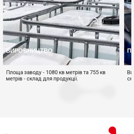
ВИРОБНИЦТВО
П
Площа заводу - 1080 кв метрів та 755 кв
Ви
метрів - склад для продукції.
ск