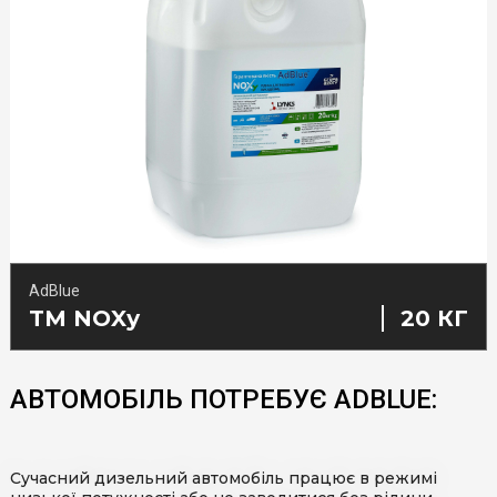
ТМ Lynks laboratories
ТМ Porada
TM BioLab
Інше
AdBlue
TM NOXу
20 КГ
АВТОМОБІЛЬ ПОТРЕБУЄ ADBLUE:
Сучасний дизельний автомобіль працює в режимі