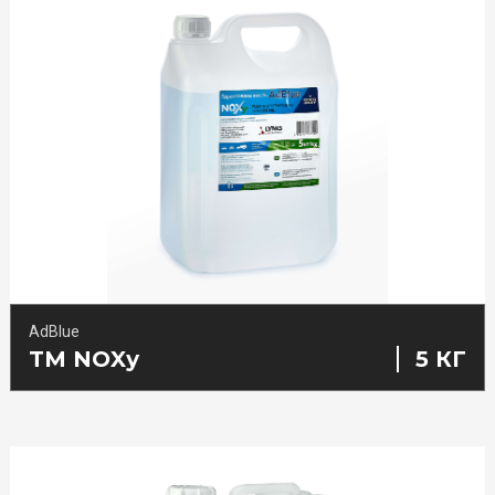
Засоби для дезінфекції рук, шкіри та некритичних поверхонь
Засоби для дезінфекції поверхонь, обладнання, харчових
продуктів
ЗАМОВЛЯЙ
Мийні засоби з дезінфікуючим ефектом
НАШУ ПРОДУКЦІЮ
Автохімія та Автокосметика
СТВОРЮЙ
PRIVATE LABEL
AdBlue
TM NOXу
5 КГ
ВІДКРИВАЙ