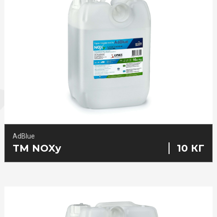
ВЛАСНИЙ МАГАЗИНИ
Омивачі скла
Автокосметика
Охолоджуючі рідини
Побутова хімія
AdBlue
TM NOXу
10 КГ