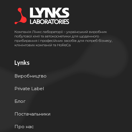
Компанія Лінкс лабораторії – український виробник
побутової хімії та автокосметики для щоденного
прибирання і професійних засобів для потреб бізнесу,
клінінгових компаній та HoReCa
Lynks
Виробництво
Private Label
Блог
Постачальники
Про нас