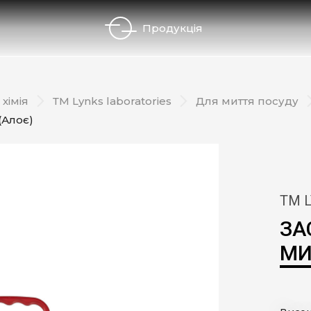
Продукція
мія та Автокосметика
Побутова хімія
ГО
хімія
ТМ Lynks laboratories
Для миття посуду
ПР
(Алоє)
ПР
ТМ 
ВИ
ЗА
СП
МИ
БЛ