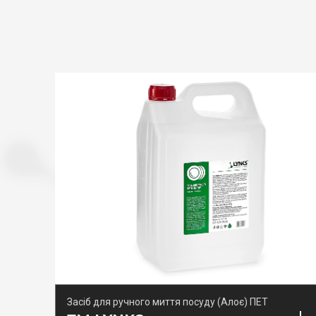
Засіб для ручного миття посуду (Алоє) ПЕТ