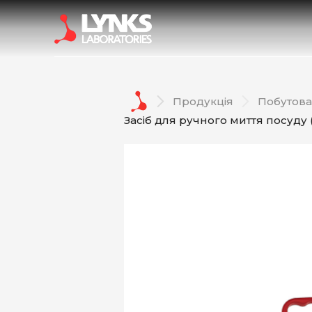
Дезінфекційні засоби
Автохі
ЗАМОВЛЯЙ
Продукція
Побутова 
НАШУ ПРОДУКЦІЮ
Засіб для ручного миття посуду 
СТВОРЮЙ
PRIVATE LABEL
ВІДКРИВАЙ