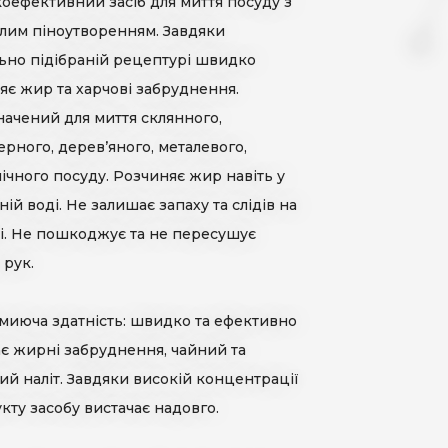
оефективний засіб для миття посуду з
AdBlue
НТАКТИ
лим піноутворенням. Завдяки
Професійна хімія для автомийок
ьно підібраній рецептурі швидко
яє жир та харчові забруднення.
ачений для миття склянного,
ерного, дерев’яного, металевого,
ічного посуду. Розчиняє жир навіть у
ній воді. Не залишає запаху та слідів на
і. Не пошкоджує та не пересушує
 рук.
миюча здатність: швидко та ефективно
є жирні забруднення, чайний та
ий наліт. Завдяки високій концентрації
кту засобу вистачає надовго.