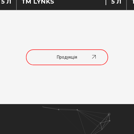
5 Л
ТМ LYNKS
5 Л
Продукція