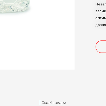
Невел
велик
оптим
дозво
Схожі товари