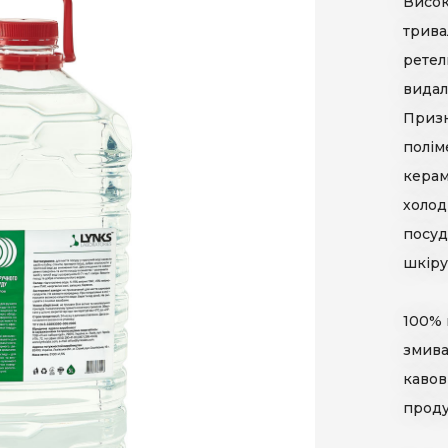
Висок
кла
ТМ Lynks laboratories
КО
трива
етика
ТМ Porada
ретел
ючі рідини
TM BioLab
видал
Призн
полім
керам
холод
посуд
шкіру
100% 
змива
кавов
проду