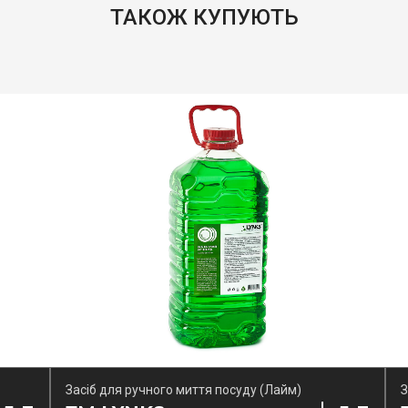
ТАКОЖ КУПУЮТЬ
Засіб для ручного миття посуду (Лайм)
З