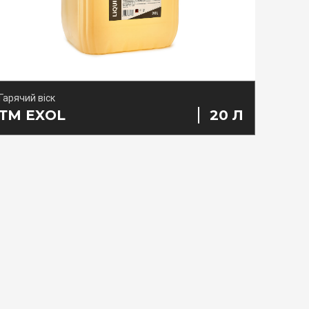
Гарячий віск
ТМ EXOL
20 Л