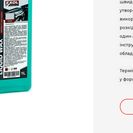
швидк
кла
ТМ Lynks laboratories
КО
утвор
етика
ТМ Porada
викор
ючі рідини
TM BioLab
розхі
один 
інстр
облад
Термі
у форм