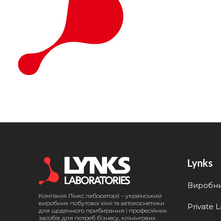
Lynks
Виробн
Компанія Лінкс лабораторії – український
виробник побутової хімії та автокосметики
Private 
для щоденного прибирання і професійних
засобів для потреб бізнесу, клінінгових