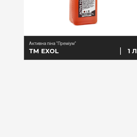
Активна піна "Преміум"
ТМ EXOL
1 Л