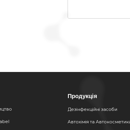
Продукція
ицтво
Дезінфекційні засоби
Label
Автохімія та Автокосметик