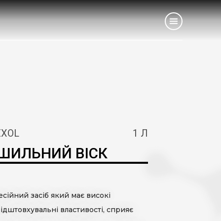
ЛОВНА
Інше
О НАС
ОДУКЦІЯ
EXOL
1 Л
РОБНИЦТВО
ШИЛЬНИЙ ВІСК
ІВПРАЦЯ
сійний засіб який має високі
ОГ
ідштовхувальні властивості, сприяє