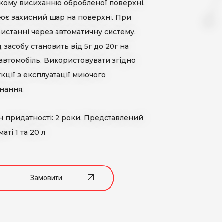
ому висиханню обробленої поверхні,
AdBlue
НТАКТИ
ює захисний шар на поверхні. При
Професійна хімія для автомийок
истанні через автоматичну систему,
д засобу становить від 5г до 20г на
автомобіль. Використовувати згідно
укції з експлуатації миючого
нання.
н придатності: 2 роки. Представлений
аті 1 та 20 л
Замовити