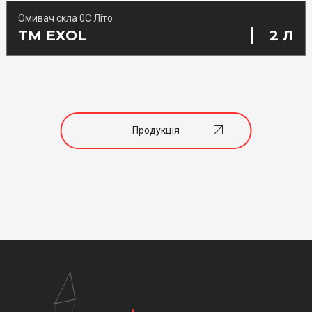
Омивач скла 0С Літо
TM EXOL
2 Л
Продукція