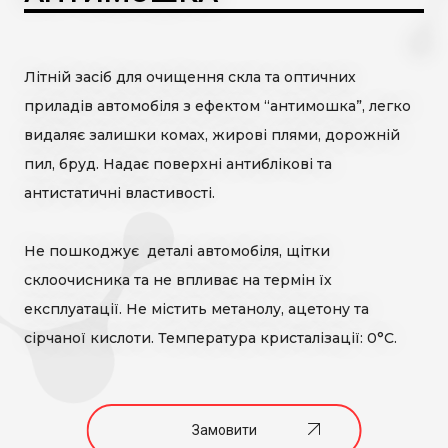
Засоби для дезінфекції рук, шкіри та некритичних поверхонь
Засоби для дезінфекції поверхонь, обладнання, харчових
продуктів
Літній засіб для очищення скла та оптичних
ЗАМОВЛЯЙ
Мийні засоби з дезінфікуючим ефектом
приладів автомобіля з ефектом “антимошка”, легко
видаляє залишки комах, жирові плями, дорожній
НАШУ ПРОДУКЦІЮ
пил, бруд. Надає поверхні антиблікові та
Автохімія та Автокосметика
антистатичні властивості.
Не пошкоджує деталі автомобіля, щітки
СТВОРЮЙ
склоочисника та не впливає на термін їх
PRIVATE LABEL
експлуатації. Не містить метанолу, ацетону та
сірчаної кислоти. Температура кристалізації: 0°С.
Замовити
ВІДКРИВАЙ