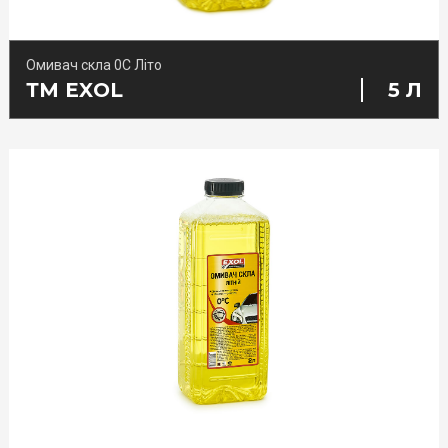
Омивач скла 0С Літо
ТМ EXOL
5 Л