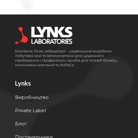
Компанія Лінкс лабораторії – український виробник
побутової хімії та автокосметики для щоденного
прибирання і професійних засобів для потреб бізнесу,
клінінгових компаній та HoReCa
Lynks
Виробництво
Private Label
Блог
Постачальники