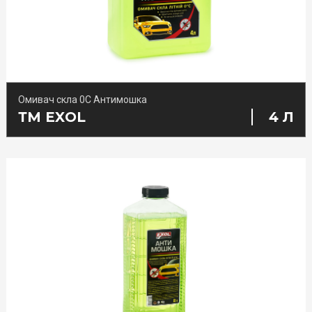
ТМ Lynks laboratories
Омивач скла 0С Антимошка
ТМ Porada
ТМ EXOL
4 Л
TM BioLab
Інше