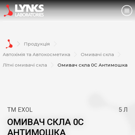
Дезінфекційні засоби
Головна
Продукція
Про нас
Автохімія та Автокосметика
Омивачі скла
Літні омивачі скла
Омивач скла 0С Антимошка
Продукція
Виробництво
Співпраця
ТМ EXOL
5 Л
Блог
ОМИВАЧ СКЛА 0С
АНТИМОШКА
Контакти