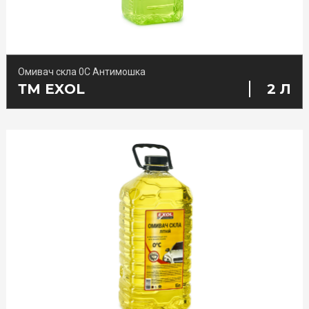
Омивач скла 0С Антимошка
ТМ EXOL
2 Л
AdBlue
Професійна хімія для автомийок