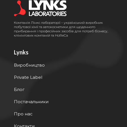
Компанія Лінкс лабораторії – український виробник
побутової хімії та автокосметики для щоденного
прибирання і професійних засобів для потреб бізнесу,
клінінгових компаній та HoReCa
Lynks
Виробництво
Private Label
Блог
Постачальники
Про нас
Контакти