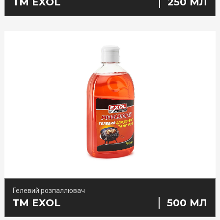
ТМ EXOL
250 МЛ
Гелевий розпаллювач
ТМ EXOL
500 МЛ