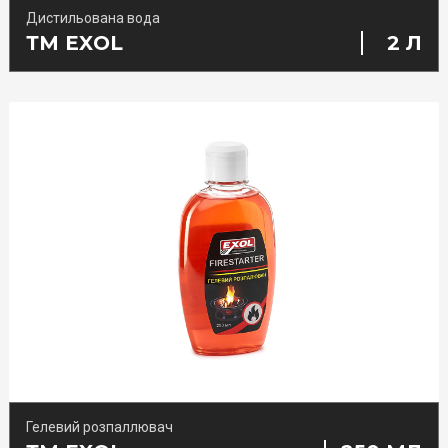
Дистильована вода
ТМ EXOL
2 Л
AdBlue
Професійна хімія для автомийок
Гелевий розпаллювач