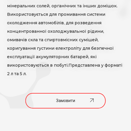
Засоби для дезінфекції рук, шкіри та некритичних поверхонь
мінеральних солей, органічних та інших домішок.
Засоби для дезінфекції поверхонь, обладнання, харчових
Використовується для промивання системи
продуктів
охолодження автомобілів, для розведення
ЗАМОВЛЯЙ
Мийні засоби з дезінфікуючим ефектом
концентрованної охолоджувальної рідини,
НАШУ ПРОДУКЦІЮ
омивачів скла та спиртовмісних сумішей,
коригування густини електроліту для безпечної
Автохімія та Автокосметика
експлуатації акумуляторних батарей, які
використовуються в побуті.Представлена у форматі
2 л та 5 л.
СТВОРЮЙ
PRIVATE LABEL
Замовити
ВІДКРИВАЙ