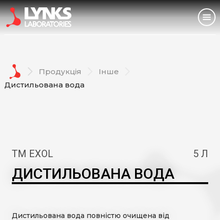
Дезінфекційні засоби
Головна
Продукція
Інше
Про нас
Дистильована вода
Продукція
Виробництво
ТМ EXOL
5 Л
Співпраця
ДИСТИЛЬОВАНА ВОДА
Блог
Контакти
Дистильована вода повністю очищена від