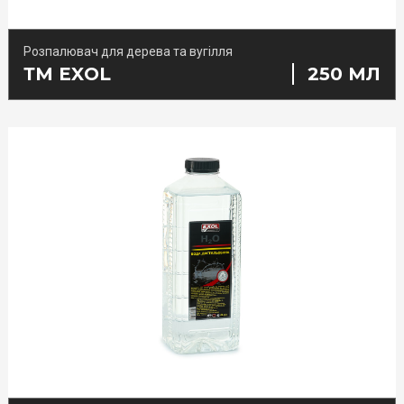
Розпалювач для дерева та вугілля
ТМ EXOL
250 МЛ
ТМ Lynks laboratories
ТМ Porada
TM BioLab
Інше